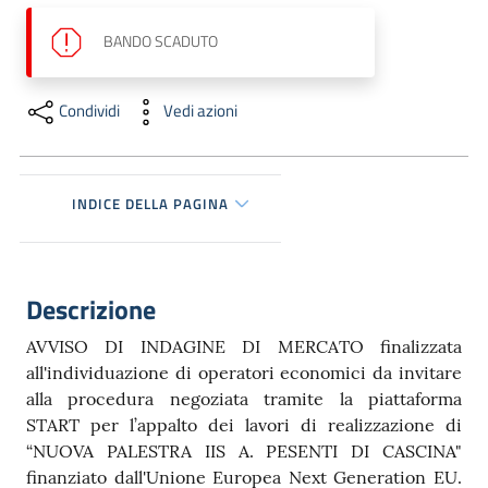
dati
BANDO
SCADUTO
Condividi
Vedi azioni
Argomenti
INDICE DELLA PAGINA
Seguici
su
Descrizione
AVVISO DI INDAGINE DI MERCATO finalizzata
all'individuazione di operatori economici da invitare
alla procedura negoziata tramite la piattaforma
START per l’appalto dei lavori di realizzazione di
“NUOVA PALESTRA IIS A. PESENTI DI CASCINA"
finanziato dall'Unione Europea Next Generation EU.