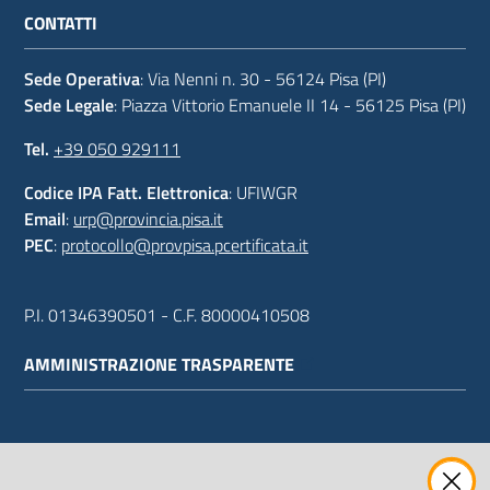
CONTATTI
Sede Operativa
: Via Nenni n. 30 - 56124 Pisa (PI)
Sede Legale
: Piazza Vittorio Emanuele II 14 - 56125 Pisa (PI)
Tel.
+39 050 929111
Codice IPA Fatt. Elettronica
: UFIWGR
Email
:
urp@provincia.pisa.it
PEC
:
protocollo@provpisa.pcertificata.it
P.I. 01346390501 - C.F. 80000410508
AMMINISTRAZIONE TRASPARENTE
WEBMAIL