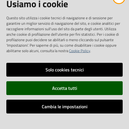
Usiamo i cookie
Questo sito utilizza i cookie tecnici di navigazione e di sessione per
SEGUICI SU
garantire un miglior servizio di navigazione del sito, e cookie analitici per
raccogliere informazioni sull'uso del sito da parte degli utenti. Utilizza
anche cookie di profilazione dell'utente per fini statistici. Per i cookie di
Twitter
Facebook
Youtube
profilazione puoi decidere se abilitarli o meno cliccando sul pulsante
'Impostazioni'. Per saperne di più, su come disabilitare i cookie oppure
abilitarne solo alcuni, consulta la nostra
Cookie Policy
.
Solo cookies tecnici
Vai alla pagina
Dichiarazione di accessibilità
Accetta tutti
Privacy
Credits
Cambia le impostazioni
Vecchio sito
Impostazioni cookie