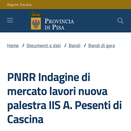
Regione Toscana
Vai al contenuto
Vai alla navigazione
Vai al footer
Home
/
Documenti e dati
/
Bandi
/
Bandi di gara
Amministrazione
PNRR Indagine di
Servizi
Salta al contenuto
mercato lavori nuova
Novità
palestra IIS A. Pesenti di
Cascina
Documenti
e