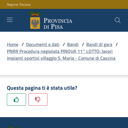
Regione Toscana
Vai al contenuto
Vai alla navigazione
Vai al footer
Home
/
Documenti e dati
/
Bandi
/
Bandi di gara
/
Amministrazione
PNRR Procedura negoziata PINQUA 11° LOTTO: lavori
impianti sportivi villaggio S. Maria - Comune di Cascina
Servizi
Questa pagina ti è stata utile?
Novità
Documenti
e