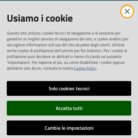
WEBMAIL
Usiamo i cookie
Questo sito utilizza i cookie tecnici di navigazione e di sessione per
SEGUICI SU
garantire un miglior servizio di navigazione del sito, e cookie analitici per
raccogliere informazioni sull'uso del sito da parte degli utenti. Utilizza
anche cookie di profilazione dell'utente per fini statistici. Per i cookie di
Twitter
Facebook
Youtube
profilazione puoi decidere se abilitarli o meno cliccando sul pulsante
'Impostazioni'. Per saperne di più, su come disabilitare i cookie oppure
abilitarne solo alcuni, consulta la nostra
Cookie Policy
.
Solo cookies tecnici
Vai alla pagina
Dichiarazione di accessibilità
Accetta tutti
Privacy
Credits
Cambia le impostazioni
Vecchio sito