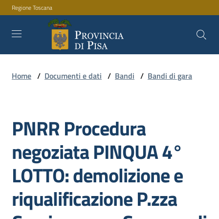
Regione Toscana
Vai al contenuto
Vai alla navigazione
Vai al footer
Home
/
Documenti e dati
/
Bandi
/
Bandi di gara
Amministrazione
PNRR Procedura
Servizi
Salta al contenuto
negoziata PINQUA 4°
Novità
LOTTO: demolizione e
riqualificazione P.zza
Documenti
e