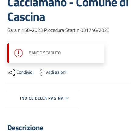
Cacciamano - Comune di
dati
Cascina
Gara n.150-2023 Procedura Start n.031746/2023
Argomenti
BANDO
SCADUTO
Condividi
Vedi azioni
Seguici
su
INDICE DELLA PAGINA
Descrizione