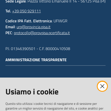
Sede Legale
: Piazza Vittorio Emanuele II 14 - 56125 Pisa (PI)
Tel.
+39 050 929111
Codice IPA Fatt. Elettronica
: UFIWGR
Email
:
urp@provincia.pisa.it
PEC
:
protocollo@provpisa.pcertificata.it
P.I. 01346390501 - C.F. 80000410508
AMMINISTRAZIONE TRASPARENTE
WEBMAIL
Usiamo i cookie
Questo sito utilizza i cookie tecnici di navigazione e di sessione per
SEGUICI SU
garantire un miglior servizio di navigazione del sito, e cookie analitici per