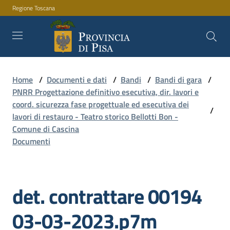
Regione Toscana
Vai al contenuto
Vai alla navigazione
Vai al footer
Home
/
Documenti e dati
/
Bandi
/
Bandi di gara
/
Amministrazione
PNRR Progettazione definitivo esecutiva, dir. lavori e
coord. sicurezza fase progettuale ed esecutiva dei
/
lavori di restauro - Teatro storico Bellotti Bon -
Servizi
Comune di Cascina
Documenti
Novità
det. contrattare 00194
Documenti
03-03-2023.p7m
e