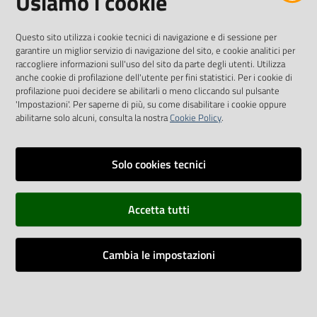
Usiamo i cookie
Questo sito utilizza i cookie tecnici di navigazione e di sessione per
SEGUICI SU
garantire un miglior servizio di navigazione del sito, e cookie analitici per
raccogliere informazioni sull'uso del sito da parte degli utenti. Utilizza
anche cookie di profilazione dell'utente per fini statistici. Per i cookie di
Twitter
Facebook
Youtube
profilazione puoi decidere se abilitarli o meno cliccando sul pulsante
'Impostazioni'. Per saperne di più, su come disabilitare i cookie oppure
abilitarne solo alcuni, consulta la nostra
Cookie Policy
.
Solo cookies tecnici
Vai alla pagina
Dichiarazione di accessibilità
Accetta tutti
Privacy
Credits
Cambia le impostazioni
Vecchio sito
Impostazioni cookie