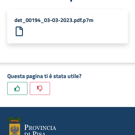
dati
det_00194_03-03-2023.pdf.p7m
Argomenti
Questa pagina ti è stata utile?
Seguici
su