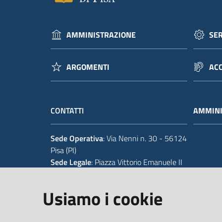
AMMINISTRAZIONE
SER
ARGOMENTI
ACC
CONTATTI
AMMINI
Sede Operativa
: Via Nenni n. 30 - 56124
Pisa (PI)
Sede Legale
: Piazza Vittorio Emanuele II
14 - 56125 Pisa (PI)
Usiamo i cookie
Tel.
+39 050 929111
Codice IPA Fatt. Elettronica
: UFIWGR