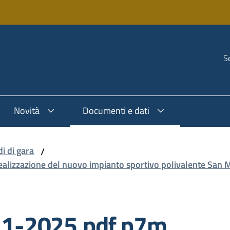
Se
Novità
Documenti e dati
i di gara
/
ealizzazione del nuovo impianto sportivo polivalente San M
1-2025.pdf.p7m