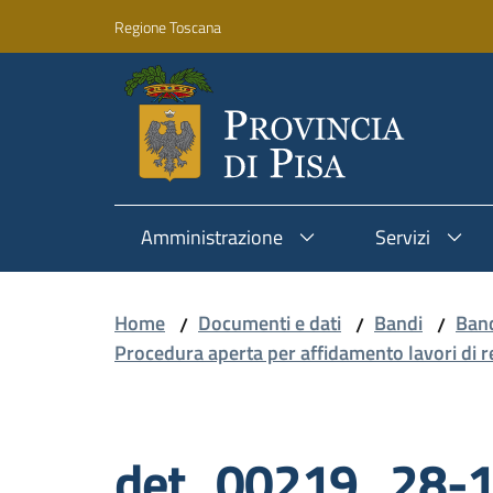
Vai al contenuto
Vai alla navigazione
Vai al footer
Regione Toscana
Amministrazione
Servizi
Home
Documenti e dati
Bandi
Band
/
/
/
Procedura aperta per affidamento lavori di r
det_00219_28-1