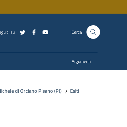
guici su
Cerca
Argomenti
ichele di Orciano Pisano (PI)
Esiti
/