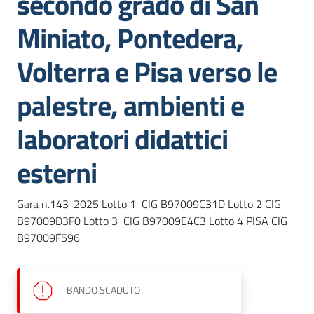
secondo grado di San
dati
Miniato, Pontedera,
Volterra e Pisa verso le
palestre, ambienti e
Argomenti
laboratori didattici
esterni
Seguici
su
Gara n.143-2025 Lotto 1  CIG B97009C31D Lotto 2 CIG 
B97009D3F0 Lotto 3  CIG B97009E4C3 Lotto 4 PISA CIG 
B97009F596
BANDO
SCADUTO