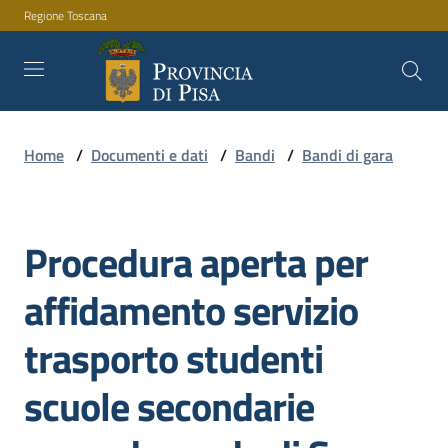
Regione Toscana
Vai al contenuto
Vai alla navigazione
Vai al footer
Home
/
Documenti e dati
/
Bandi
/
Bandi di gara
Amministrazione
Procedura aperta per
Servizi
Salta al contenuto
affidamento servizio
Novità
trasporto studenti
scuole secondarie
Documenti
e