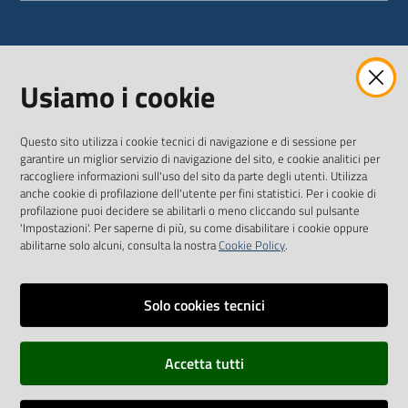
WEBMAIL
Usiamo i cookie
Questo sito utilizza i cookie tecnici di navigazione e di sessione per
SEGUICI SU
garantire un miglior servizio di navigazione del sito, e cookie analitici per
raccogliere informazioni sull'uso del sito da parte degli utenti. Utilizza
anche cookie di profilazione dell'utente per fini statistici. Per i cookie di
Twitter
Facebook
Youtube
profilazione puoi decidere se abilitarli o meno cliccando sul pulsante
'Impostazioni'. Per saperne di più, su come disabilitare i cookie oppure
abilitarne solo alcuni, consulta la nostra
Cookie Policy
.
Solo cookies tecnici
Vai alla pagina
Dichiarazione di accessibilità
Accetta tutti
Privacy