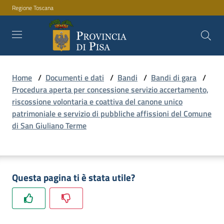
Regione Toscana
Vai al contenuto
Vai alla navigazione
Vai al footer
Home
/
Documenti e dati
/
Bandi
/
Bandi di gara
/
Amministrazione
Procedura aperta per concessione servizio accertamento,
riscossione volontaria e coattiva del canone unico
patrimoniale e servizio di pubbliche affissioni del Comune
Servizi
di San Giuliano Terme
Novità
Questa pagina ti è stata utile?
Documenti
e