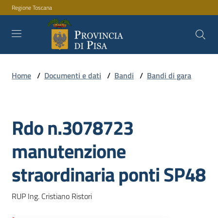
Regione Toscana
Vai al contenuto
Vai alla navigazione
Vai al footer
Home
/
Documenti e dati
/
Bandi
/
Bandi di gara
Amministrazione
Rdo n.3078723
Servizi
Salta al contenuto
manutenzione
Novità
straordinaria ponti SP48
RUP Ing. Cristiano Ristori
Documenti
e