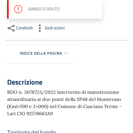
dati
BANDO
SCADUTO
Condividi
Vedi azioni
Argomenti
INDICE DELLA PAGINA
Seguici
Descrizione
su
RDO n. 3078723/2022 Intervento di manutenzione
straordinaria ai due ponti della SP48 del Montevaso
(Km1+700 e 2+000) nel Comune di Casciana Terme -
Lari CIG 92576663A9
Tipologia del bando