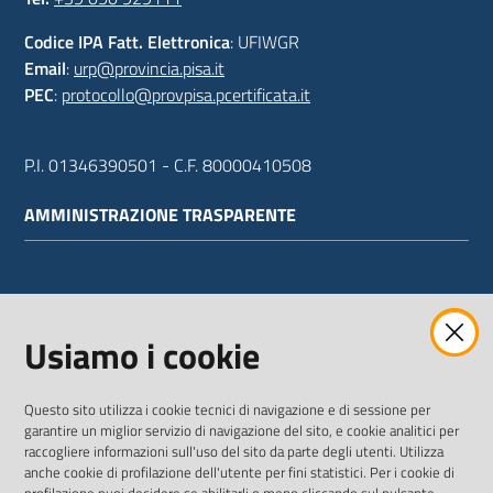
Codice IPA Fatt. Elettronica
: UFIWGR
Email
:
urp@provincia.pisa.it
PEC
:
protocollo@provpisa.pcertificata.it
P.I. 01346390501 - C.F. 80000410508
AMMINISTRAZIONE TRASPARENTE
WEBMAIL
Usiamo i cookie
Questo sito utilizza i cookie tecnici di navigazione e di sessione per
SEGUICI SU
garantire un miglior servizio di navigazione del sito, e cookie analitici per
raccogliere informazioni sull'uso del sito da parte degli utenti. Utilizza
anche cookie di profilazione dell'utente per fini statistici. Per i cookie di
Twitter
Facebook
Youtube