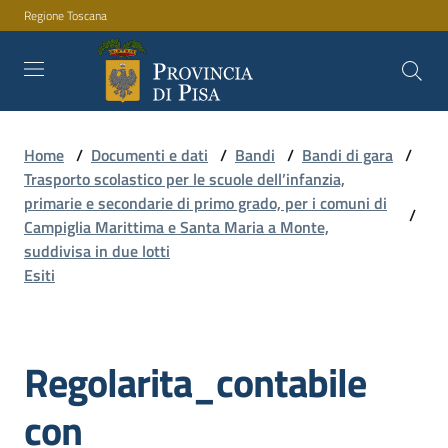
Regione Toscana
Vai al contenuto
Vai alla navigazione
Vai al footer
Home
/
Documenti e dati
/
Bandi
/
Bandi di gara
/
Amministrazione
Trasporto scolastico per le scuole dell’infanzia,
primarie e secondarie di primo grado, per i comuni di
/
Campiglia Marittima e Santa Maria a Monte,
Servizi
suddivisa in due lotti
Esiti
Novità
Regolarita_contabile
Documenti
con
e