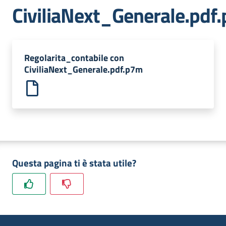
dati
CiviliaNext_Generale.pdf
Regolarita_contabile con
CiviliaNext_Generale.pdf.p7m
Argomenti
Seguici
su
Questa pagina ti è stata utile?