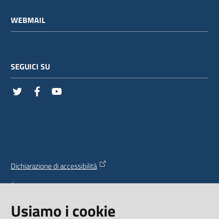
WEBMAIL
SEGUICI SU
Twitter
Facebook
Youtube
Vai alla pagina
Dichiarazione di accessibilità
Privacy
Usiamo i cookie
Credits