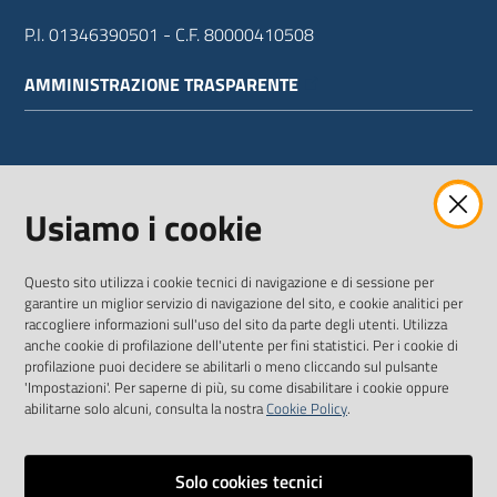
P.I. 01346390501 - C.F. 80000410508
AMMINISTRAZIONE TRASPARENTE
WEBMAIL
Usiamo i cookie
Questo sito utilizza i cookie tecnici di navigazione e di sessione per
SEGUICI SU
garantire un miglior servizio di navigazione del sito, e cookie analitici per
raccogliere informazioni sull'uso del sito da parte degli utenti. Utilizza
anche cookie di profilazione dell'utente per fini statistici. Per i cookie di
Twitter
Facebook
Youtube
profilazione puoi decidere se abilitarli o meno cliccando sul pulsante
'Impostazioni'. Per saperne di più, su come disabilitare i cookie oppure
abilitarne solo alcuni, consulta la nostra
Cookie Policy
.
Solo cookies tecnici