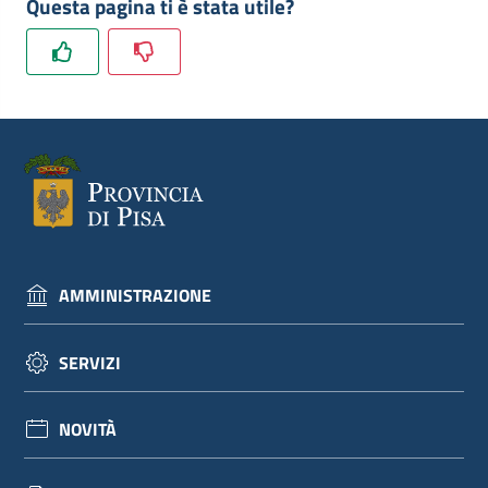
Questa pagina ti è stata utile?
dati
Argomenti
Seguici
AMMINISTRAZIONE
su
SERVIZI
NOVITÀ