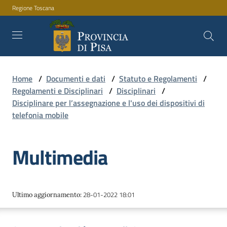
Regione Toscana
Vai al contenuto
Vai alla navigazione
Vai al footer
Home
/
Documenti e dati
/
Statuto e Regolamenti
/
Amministrazione
Regolamenti e Disciplinari
/
Disciplinari
/
Disciplinare per l’assegnazione e l'uso dei dispositivi di
telefonia mobile
Servizi
Multimedia
Novità
28-01-2022 18:01
Ultimo aggiornamento
:
Documenti
e