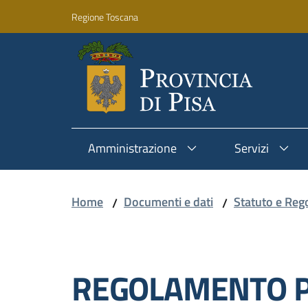
Vai al contenuto
Vai alla navigazione
Vai al footer
Regione Toscana
Amministrazione
Servizi
Home
Documenti e dati
Statuto e Reg
/
/
Salta al contenuto
REGOLAMENTO PE