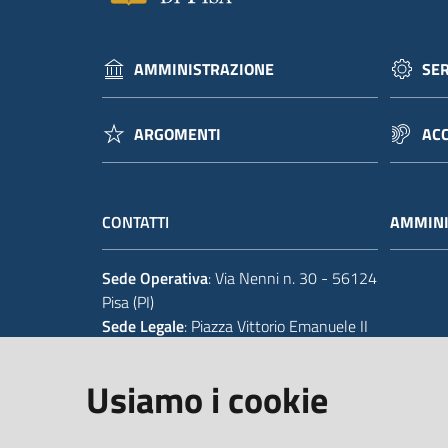
AMMINISTRAZIONE
SER
ARGOMENTI
ACC
CONTATTI
AMMINI
Sede Operativa
: Via Nenni n. 30 - 56124
Pisa (PI)
Sede Legale
: Piazza Vittorio Emanuele II
14 - 56125 Pisa (PI)
Usiamo i cookie
Tel.
+39 050 929111
Codice IPA Fatt. Elettronica
: UFIWGR