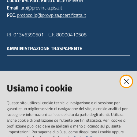
Codice IPA Fatt. Elettronica
: UFIWGR
Email
:
urp@provincia.pisa.it
PEC
:
protocollo@provpisa.pcertificata.it
P.I. 01346390501 - C.F. 80000410508
AMMINISTRAZIONE TRASPARENTE
WEBMAIL
Usiamo i cookie
Questo sito utilizza i cookie tecnici di navigazione e di sessione per
SEGUICI SU
garantire un miglior servizio di navigazione del sito, e cookie analitici per
raccogliere informazioni sull'uso del sito da parte degli utenti. Utilizza
anche cookie di profilazione dell'utente per fini statistici. Per i cookie di
Twitter
Facebook
Youtube
profilazione puoi decidere se abilitarli o meno cliccando sul pulsante
'Impostazioni'. Per saperne di più, su come disabilitare i cookie oppure