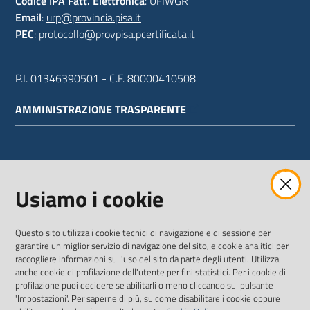
Codice IPA Fatt. Elettronica
: UFIWGR
Email
:
urp@provincia.pisa.it
PEC
:
protocollo@provpisa.pcertificata.it
P.I. 01346390501 - C.F. 80000410508
AMMINISTRAZIONE TRASPARENTE
WEBMAIL
Usiamo i cookie
Questo sito utilizza i cookie tecnici di navigazione e di sessione per
SEGUICI SU
garantire un miglior servizio di navigazione del sito, e cookie analitici per
raccogliere informazioni sull'uso del sito da parte degli utenti. Utilizza
anche cookie di profilazione dell'utente per fini statistici. Per i cookie di
Twitter
Facebook
Youtube
profilazione puoi decidere se abilitarli o meno cliccando sul pulsante
'Impostazioni'. Per saperne di più, su come disabilitare i cookie oppure