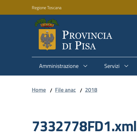
Vai al contenuto
Vai alla navigazione
Vai al footer
Regione Toscana
Amministrazione
Servizi
Home
File anac
2018
/
/
7332778FD1.xml