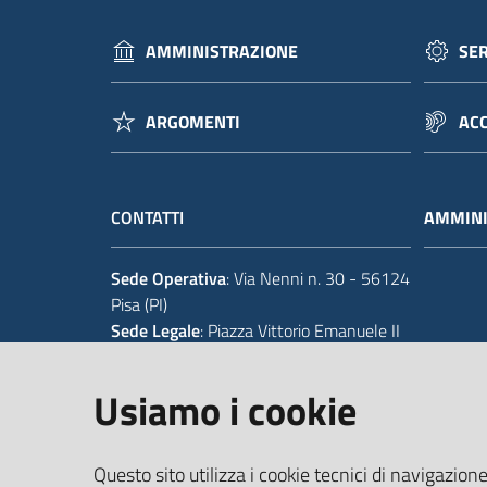
AMMINISTRAZIONE
SER
ARGOMENTI
ACC
CONTATTI
AMMINI
Sede Operativa
: Via Nenni n. 30 - 56124
Pisa (PI)
Sede Legale
: Piazza Vittorio Emanuele II
14 - 56125 Pisa (PI)
Usiamo i cookie
Tel.
+39 050 929111
Codice IPA Fatt. Elettronica
: UFIWGR
Questo sito utilizza i cookie tecnici di navigazione
Email
:
urp@provincia.pisa.it