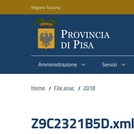
Vai al contenuto
Vai alla navigazione
Vai al footer
Regione Toscana
Amministrazione
Servizi
Home
File anac
2018
/
/
Z9C2321B5D.xm