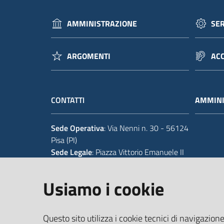
AMMINISTRAZIONE
SER
ARGOMENTI
ACC
CONTATTI
AMMINI
Sede Operativa
: Via Nenni n. 30 - 56124
Pisa (PI)
Sede Legale
: Piazza Vittorio Emanuele II
14 - 56125 Pisa (PI)
Usiamo i cookie
Tel.
+39 050 929111
Codice IPA Fatt. Elettronica
: UFIWGR
Questo sito utilizza i cookie tecnici di navigazione
Email
:
urp@provincia.pisa.it