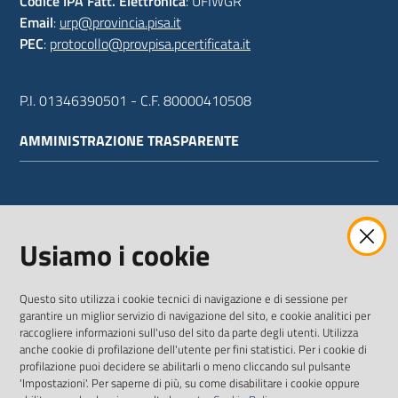
Codice IPA Fatt. Elettronica
: UFIWGR
Email
:
urp@provincia.pisa.it
PEC
:
protocollo@provpisa.pcertificata.it
P.I. 01346390501 - C.F. 80000410508
AMMINISTRAZIONE TRASPARENTE
WEBMAIL
Usiamo i cookie
Questo sito utilizza i cookie tecnici di navigazione e di sessione per
SEGUICI SU
garantire un miglior servizio di navigazione del sito, e cookie analitici per
raccogliere informazioni sull'uso del sito da parte degli utenti. Utilizza
anche cookie di profilazione dell'utente per fini statistici. Per i cookie di
Twitter
Facebook
Youtube
profilazione puoi decidere se abilitarli o meno cliccando sul pulsante
'Impostazioni'. Per saperne di più, su come disabilitare i cookie oppure