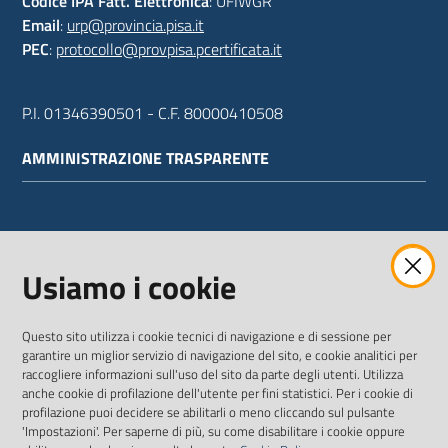
Codice IPA Fatt. Elettronica
: UFIWGR
Email
:
urp@provincia.pisa.it
PEC
:
protocollo@provpisa.pcertificata.it
P.I. 01346390501 - C.F. 80000410508
AMMINISTRAZIONE TRASPARENTE
WEBMAIL
Usiamo i cookie
Questo sito utilizza i cookie tecnici di navigazione e di sessione per
SEGUICI SU
garantire un miglior servizio di navigazione del sito, e cookie analitici per
raccogliere informazioni sull'uso del sito da parte degli utenti. Utilizza
anche cookie di profilazione dell'utente per fini statistici. Per i cookie di
Twitter
Facebook
Youtube
profilazione puoi decidere se abilitarli o meno cliccando sul pulsante
'Impostazioni'. Per saperne di più, su come disabilitare i cookie oppure