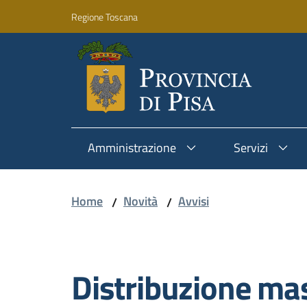
Vai al contenuto
Vai alla navigazione
Vai al footer
Regione Toscana
Amministrazione
Servizi
Home
Novità
Avvisi
/
/
Salta al contenuto
Distribuzione mas