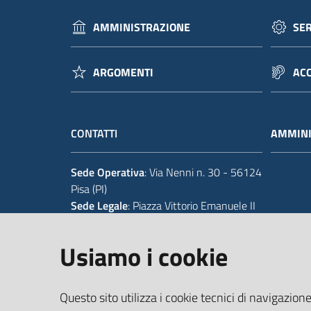
AMMINISTRAZIONE
SER
ARGOMENTI
ACC
CONTATTI
AMMINI
Sede Operativa
: Via Nenni n. 30 - 56124
Pisa (PI)
Sede Legale
: Piazza Vittorio Emanuele II
14 - 56125 Pisa (PI)
Usiamo i cookie
Tel.
+39 050 929111
Codice IPA Fatt. Elettronica
: UFIWGR
Questo sito utilizza i cookie tecnici di navigazione
Email
:
urp@provincia.pisa.it