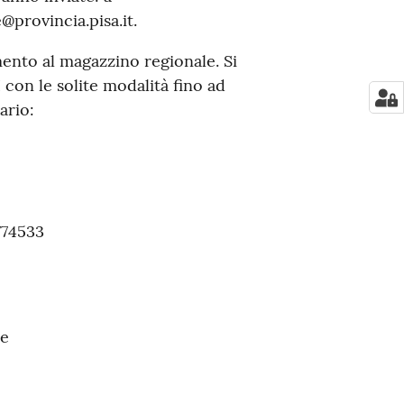
@provincia.pisa.it.
mento al magazzino regionale. Si
 con le solite modalità fino ad
ario:
774533
le