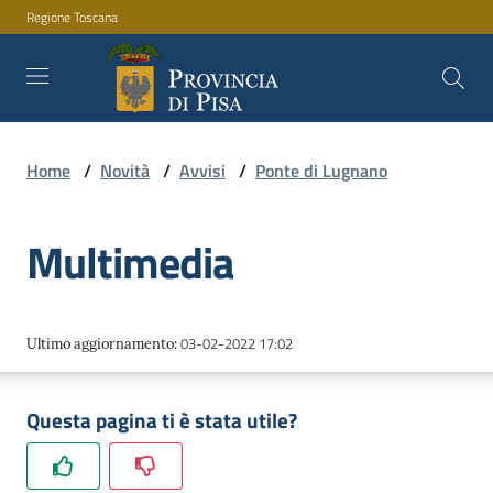
Regione Toscana
Vai al contenuto
Vai alla navigazione
Vai al footer
Home
/
Novità
/
Avvisi
/
Ponte di Lugnano
Amministrazione
Multimedia
Servizi
03-02-2022 17:02
Ultimo aggiornamento
:
Novità
Questa pagina ti è stata utile?
Documenti
e