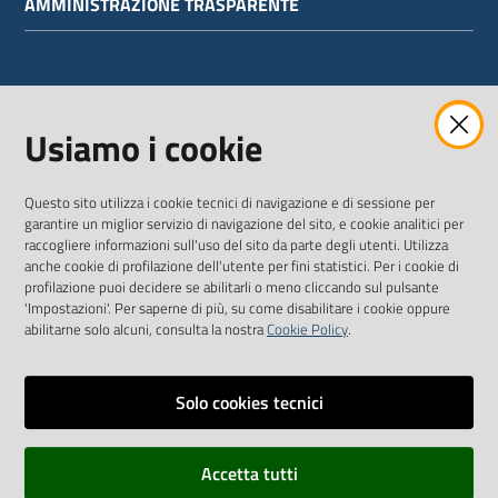
AMMINISTRAZIONE TRASPARENTE
WEBMAIL
Usiamo i cookie
Questo sito utilizza i cookie tecnici di navigazione e di sessione per
SEGUICI SU
garantire un miglior servizio di navigazione del sito, e cookie analitici per
raccogliere informazioni sull'uso del sito da parte degli utenti. Utilizza
anche cookie di profilazione dell'utente per fini statistici. Per i cookie di
Twitter
Facebook
Youtube
profilazione puoi decidere se abilitarli o meno cliccando sul pulsante
'Impostazioni'. Per saperne di più, su come disabilitare i cookie oppure
abilitarne solo alcuni, consulta la nostra
Cookie Policy
.
Solo cookies tecnici
Vai alla pagina
Dichiarazione di accessibilità
Accetta tutti
Privacy