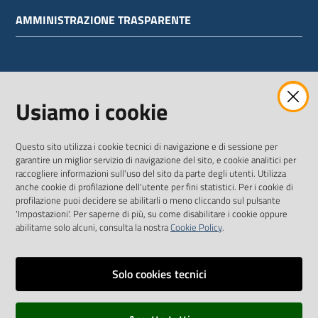
AMMINISTRAZIONE TRASPARENTE
WEBMAIL
Usiamo i cookie
Questo sito utilizza i cookie tecnici di navigazione e di sessione per
SEGUICI SU
garantire un miglior servizio di navigazione del sito, e cookie analitici per
raccogliere informazioni sull'uso del sito da parte degli utenti. Utilizza
anche cookie di profilazione dell'utente per fini statistici. Per i cookie di
Twitter
Facebook
Youtube
profilazione puoi decidere se abilitarli o meno cliccando sul pulsante
'Impostazioni'. Per saperne di più, su come disabilitare i cookie oppure
abilitarne solo alcuni, consulta la nostra
Cookie Policy
.
Solo cookies tecnici
Vai alla pagina
Dichiarazione di accessibilità