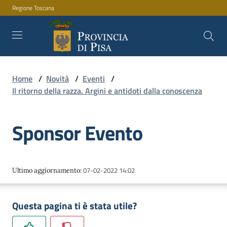
Regione Toscana
Vai al contenuto
Vai alla navigazione
Vai al footer
Home
/
Novità
/
Eventi
/
Amministrazione
Il ritorno della razza. Argini e antidoti dalla conoscenza
Sponsor Evento
Servizi
Novità
07-02-2022 14:02
Ultimo aggiornamento
:
Questa pagina ti è stata utile?
Documenti
e