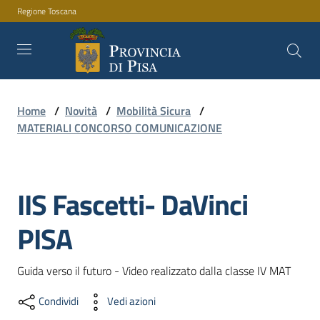
Regione Toscana
Vai al contenuto
Vai alla navigazione
Vai al footer
Home
/
Novità
/
Mobilità Sicura
/
Amministrazione
MATERIALI CONCORSO COMUNICAZIONE
Servizi
IIS Fascetti- DaVinci
PISA
Novità
Guida verso il futuro - Video realizzato dalla classe IV MAT
Documenti
Condividi
Vedi azioni
e