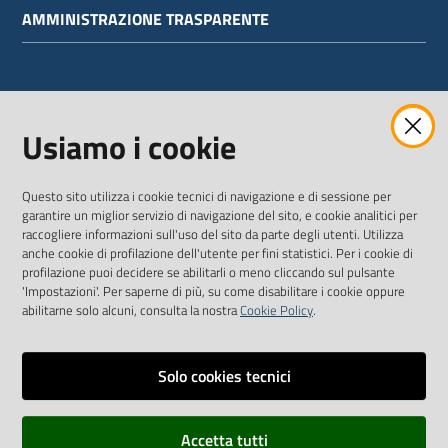
AMMINISTRAZIONE TRASPARENTE
WEBMAIL
Usiamo i cookie
Questo sito utilizza i cookie tecnici di navigazione e di sessione per
SEGUICI SU
garantire un miglior servizio di navigazione del sito, e cookie analitici per
raccogliere informazioni sull'uso del sito da parte degli utenti. Utilizza
anche cookie di profilazione dell'utente per fini statistici. Per i cookie di
Twitter
Facebook
Youtube
profilazione puoi decidere se abilitarli o meno cliccando sul pulsante
'Impostazioni'. Per saperne di più, su come disabilitare i cookie oppure
abilitarne solo alcuni, consulta la nostra
Cookie Policy
.
Solo cookies tecnici
Vai alla pagina
Dichiarazione di accessibilità
Accetta tutti