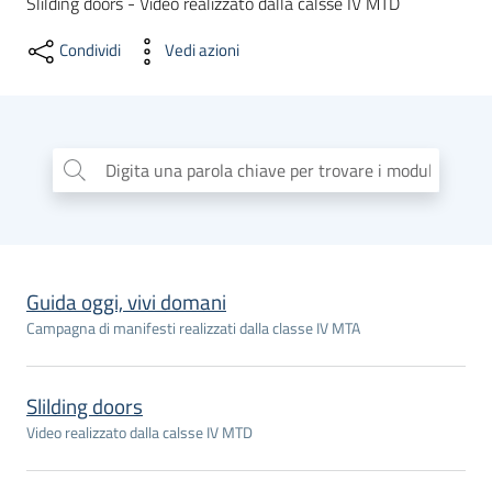
Slilding doors - Video realizzato dalla calsse IV MTD
dati
Condividi
Vedi azioni
Digita una parola chiave per trovare i moduli
...
Argomenti
Seguici
Guida oggi, vivi domani
su
Campagna di manifesti realizzati dalla classe IV MTA
Slilding doors
Video realizzato dalla calsse IV MTD