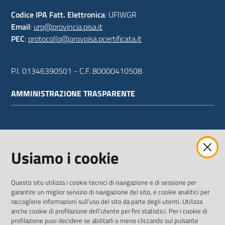
Codice IPA Fatt. Elettronica
: UFIWGR
Email
:
urp@provincia.pisa.it
PEC
:
protocollo@provpisa.pcertificata.it
P.I. 01346390501 - C.F. 80000410508
AMMINISTRAZIONE TRASPARENTE
WEBMAIL
Usiamo i cookie
Questo sito utilizza i cookie tecnici di navigazione e di sessione per
SEGUICI SU
garantire un miglior servizio di navigazione del sito, e cookie analitici per
raccogliere informazioni sull'uso del sito da parte degli utenti. Utilizza
anche cookie di profilazione dell'utente per fini statistici. Per i cookie di
Twitter
Facebook
Youtube
profilazione puoi decidere se abilitarli o meno cliccando sul pulsante