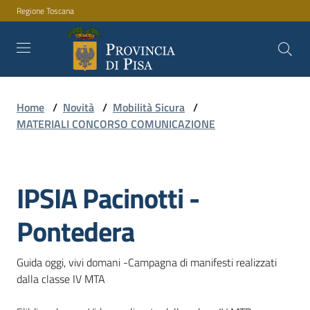
Regione Toscana
Vai al contenuto
Vai alla navigazione
Vai al footer
Home
/
Novità
/
Mobilità Sicura
/
Amministrazione
MATERIALI CONCORSO COMUNICAZIONE
Servizi
IPSIA Pacinotti -
Pontedera
Novità
Guida oggi, vivi domani -Campagna di manifesti realizzati 
dalla classe IV MTA

Documenti
e