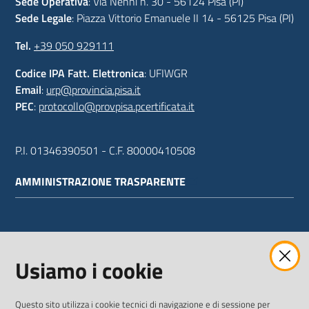
Sede Operativa
: Via Nenni n. 30 - 56124 Pisa (PI)
Sede Legale
: Piazza Vittorio Emanuele II 14 - 56125 Pisa (PI)
Tel.
+39 050 929111
Codice IPA Fatt. Elettronica
: UFIWGR
Email
:
urp@provincia.pisa.it
PEC
:
protocollo@provpisa.pcertificata.it
P.I. 01346390501 - C.F. 80000410508
AMMINISTRAZIONE TRASPARENTE
WEBMAIL
Usiamo i cookie
Questo sito utilizza i cookie tecnici di navigazione e di sessione per