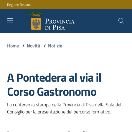
Regione Toscana
Vai al contenuto
Vai alla navigazione
Vai al footer
Home
/
Novità
/
Notizie
Amministrazione
A Pontedera al via il
Servizi
Salta al contenuto
Corso Gastronomo
Novità
La conferenza stampa della Provincia di Pisa nella Sala del 
Consiglio per la presentazione del percorso formativo.
Documenti
e