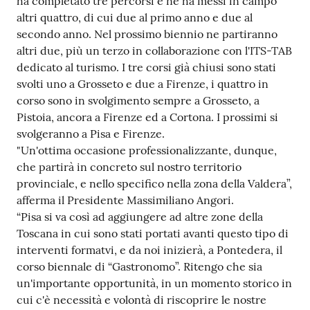
ha completato tre percorsi e ne ha messi in campo
altri quattro, di cui due al primo anno e due al
secondo anno. Nel prossimo biennio ne partiranno
altri due, più un terzo in collaborazione con l'ITS-TAB
dedicato al turismo. I tre corsi già chiusi sono stati
svolti uno a Grosseto e due a Firenze, i quattro in
corso sono in svolgimento sempre a Grosseto, a
Pistoia, ancora a Firenze ed a Cortona. I prossimi si
svolgeranno a Pisa e Firenze.
"Un'ottima occasione professionalizzante, dunque,
che partirà in concreto sul nostro territorio
provinciale, e nello specifico nella zona della Valdera”,
afferma il Presidente Massimiliano Angori.
“Pisa si va così ad aggiungere ad altre zone della
Toscana in cui sono stati portati avanti questo tipo di
interventi formatvi, e da noi inizierà, a Pontedera, il
corso biennale di “Gastronomo”. Ritengo che sia
un'importante opportunità, in un momento storico in
cui c'è necessità e volontà di riscoprire le nostre