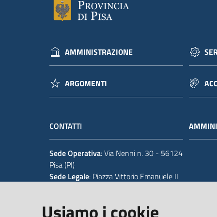
AMMINISTRAZIONE
SER
ARGOMENTI
ACC
CONTATTI
AMMINI
Sede Operativa
: Via Nenni n. 30 - 56124
Pisa (PI)
Sede Legale
: Piazza Vittorio Emanuele II
14 - 56125 Pisa (PI)
Usiamo i cookie
Tel.
+39 050 929111