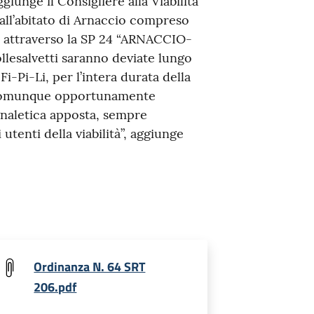
ggiunge il Consigliere alla Viabilità
 all’abitato di Arnaccio compreso
to attraverso la SP 24 “ARNACCIO-
ollesalvetti saranno deviate lungo
Fi-Pi-Li, per l’intera durata della
no comunque opportunamente
gnaletica apposta, sempre
 utenti della viabilità”, aggiunge
Ordinanza N. 64 SRT
206.pdf