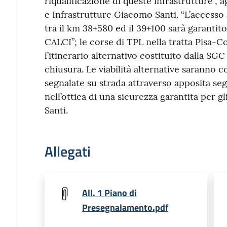
riqualificazione di queste infrastrutture”, a
e Infrastrutture Giacomo Santi. “L’accesso
tra il km 38+580 ed il 39+100 sarà garanti
CALCI”; le corse di TPL nella tratta Pisa-C
l’itinerario alternativo costituito dalla SGC 
chiusura. Le viabilità alternative saran
segnalate su strada attraverso apposita se
nell’ottica di una sicurezza garantita per gli
Santi.
Allegati
All. 1 Piano di
Presegnalamento.pdf