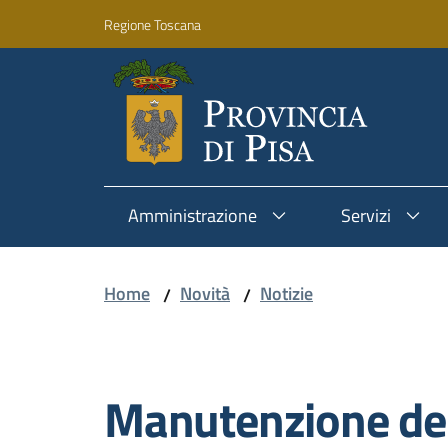
Vai al contenuto
Vai alla navigazione
Vai al footer
Regione Toscana
Amministrazione
Servizi
Home
Novità
Notizie
/
/
Salta al contenuto
Manutenzione dei