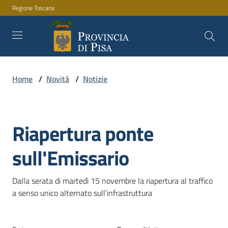
Regione Toscana
Vai al contenuto
Vai alla navigazione
Vai al footer
Home
/
Novità
/
Notizie
Amministrazione
Riapertura ponte
Servizi
Salta al contenuto
sull'Emissario
Novità
Dalla serata di martedì 15 novembre la riapertura al traffico 
a senso unico alternato sull’infrastruttura
Documenti
e