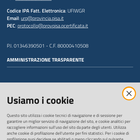
Codice IPA Fatt. Elettronica
: UFIWGR
Email
:
urp@provincia.pisa.it
PEC
:
protocollo@provpisa.pcertificata.it
P.I. 01346390501 - C.F. 80000410508
AMMINISTRAZIONE TRASPARENTE
WEBMAIL
Usiamo i cookie
Questo sito utilizza i cookie tecnici di navigazione e di sessione per
SEGUICI SU
garantire un miglior servizio di navigazione del sito, e cookie analitici per
raccogliere informazioni sull'uso del sito da parte degli utenti. Utilizza
anche cookie di profilazione dell'utente per fini statistici. Per i cookie di
Twitter
Facebook
Youtube
profilazione puoi decidere se abilitarli o meno cliccando sul pulsante