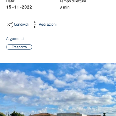
Data
:
Tempo di lettura
dati
3
min
15-11-2022
Condividi
Vedi azioni
Argomenti
Argomenti
Trasporto
Seguici
su