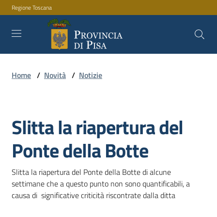
Regione Toscana
Vai al contenuto
Vai alla navigazione
Vai al footer
Home
/
Novità
/
Notizie
Amministrazione
Slitta la riapertura del
Servizi
Salta al contenuto
Ponte della Botte
Novità
Slitta la riapertura del Ponte della Botte di alcune  
settimane che a questo punto non sono quantificabili, a 
causa di  significative criticità riscontrate dalla ditta 
Documenti
e