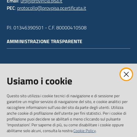
Email
:
urp@provincia.pisa.it
PEC
:
protocollo@provpisa.pcertificata.it
P.I. 01346390501 - C.F. 80000410508
AMMINISTRAZIONE TRASPARENTE
WEBMAIL
Usiamo i cookie
Questo sito utilizza i cookie tecnici di navigazione e di sessione per
SEGUICI SU
garantire un miglior servizio di navigazione del sito, e cookie analitici per
raccogliere informazioni sull'uso del sito da parte degli utenti. Utilizza
anche cookie di profilazione dell'utente per fini statistici. Per i cookie di
Twitter
Facebook
Youtube
profilazione puoi decidere se abilitarli o meno cliccando sul pulsante
'Impostazioni'. Per saperne di più, su come disabilitare i cookie oppure
abilitarne solo alcuni, consulta la nostra
Cookie Policy
.