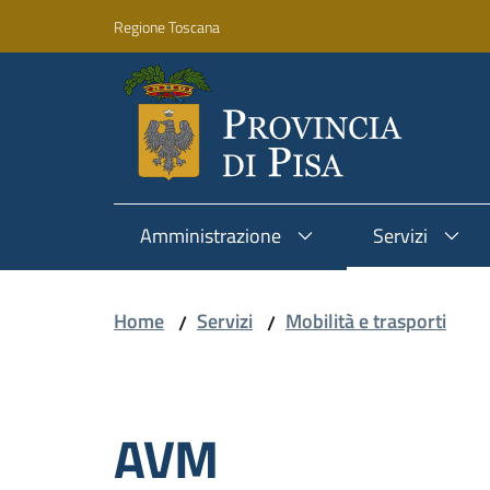
Vai al contenuto
Vai alla navigazione
Vai al footer
Regione Toscana
Amministrazione
Servizi
Home
Servizi
Mobilità e trasporti
/
/
Salta al contenuto
AVM