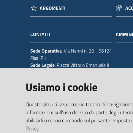
ARGOMENTI
ACC
CONTATTI
AMMINI
Sede Operativa
: Via Nenni n. 30 - 56124
Pisa (PI)
Sede Legale
: Piazza Vittorio Emanuele II
14 - 56125 Pisa (PI)
Usiamo i cookie
Tel.
+39 050 929111
Codice IPA Fatt. Elettronica
: UFIWGR
Questo sito utilizza i cookie tecnici di navigazione
Email
:
urp@provincia.pisa.it
PEC
:
protocollo@provpisa.pcertificata.it
informazioni sull'uso del sito da parte degli utenti
abilitarli o meno cliccando sul pulsante 'Impostazi
Policy
.
P.I. 01346390501 - C.F. 80000410508