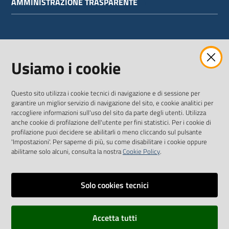
AMMINISTRAZIONE TRASPARENTE
WEBMAIL
Usiamo i cookie
Questo sito utilizza i cookie tecnici di navigazione e di sessione per
SEGUICI SU
garantire un miglior servizio di navigazione del sito, e cookie analitici per
raccogliere informazioni sull'uso del sito da parte degli utenti. Utilizza
anche cookie di profilazione dell'utente per fini statistici. Per i cookie di
Twitter
Facebook
Youtube
profilazione puoi decidere se abilitarli o meno cliccando sul pulsante
'Impostazioni'. Per saperne di più, su come disabilitare i cookie oppure
abilitarne solo alcuni, consulta la nostra
Cookie Policy
.
Solo cookies tecnici
Vai alla pagina
Dichiarazione di accessibilità
Accetta tutti
Privacy