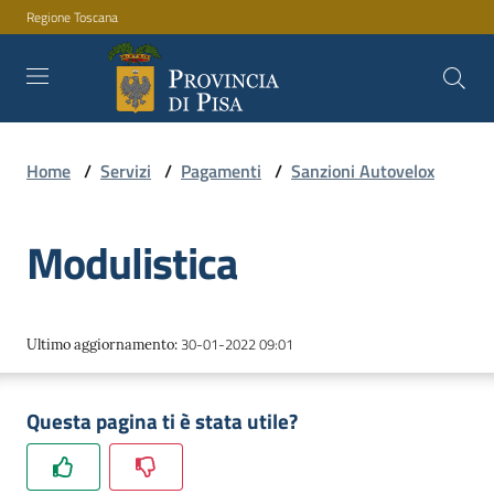
Regione Toscana
Vai al contenuto
Vai alla navigazione
Vai al footer
Home
/
Servizi
/
Pagamenti
/
Sanzioni Autovelox
Amministrazione
Modulistica
Servizi
30-01-2022 09:01
Ultimo aggiornamento
:
Novità
Questa pagina ti è stata utile?
Documenti
e