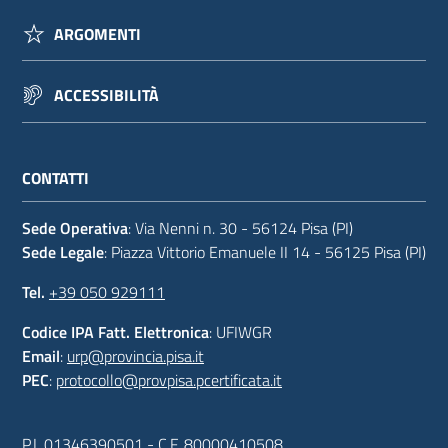
ARGOMENTI
ACCESSIBILITÀ
CONTATTI
Sede Operativa
: Via Nenni n. 30 - 56124 Pisa (PI)
Sede Legale
: Piazza Vittorio Emanuele II 14 - 56125 Pisa (PI)
Tel.
+39 050 929111
Codice IPA Fatt. Elettronica
: UFIWGR
Email
:
urp@provincia.pisa.it
PEC
:
protocollo@provpisa.pcertificata.it
P.I. 01346390501 - C.F. 80000410508