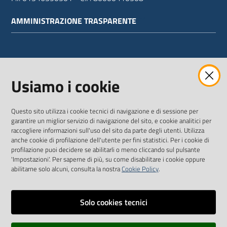
AMMINISTRAZIONE TRASPARENTE
WEBMAIL
Usiamo i cookie
Questo sito utilizza i cookie tecnici di navigazione e di sessione per
SEGUICI SU
garantire un miglior servizio di navigazione del sito, e cookie analitici per
raccogliere informazioni sull'uso del sito da parte degli utenti. Utilizza
anche cookie di profilazione dell'utente per fini statistici. Per i cookie di
Twitter
Facebook
Youtube
profilazione puoi decidere se abilitarli o meno cliccando sul pulsante
'Impostazioni'. Per saperne di più, su come disabilitare i cookie oppure
abilitarne solo alcuni, consulta la nostra
Cookie Policy
.
Solo cookies tecnici
Vai alla pagina
Dichiarazione di accessibilità