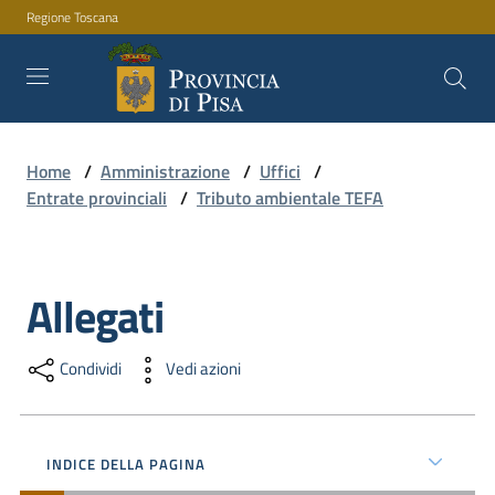
Regione Toscana
Vai al contenuto
Vai alla navigazione
Vai al footer
Home
/
Amministrazione
/
Uffici
/
Amministrazione
Entrate provinciali
/
Tributo ambientale TEFA
Servizi
Allegati
Salta al contenuto
Novità
Condividi
Vedi azioni
Documenti
INDICE DELLA PAGINA
e