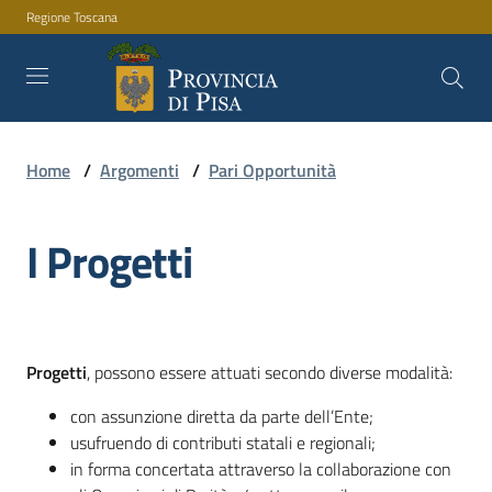
Regione Toscana
Vai al contenuto
Vai alla navigazione
Vai al footer
Home
/
Argomenti
/
Pari Opportunità
Amministrazione
I Progetti
Servizi
Novità
Progetti
, possono essere attuati secondo diverse modalità:
con assunzione diretta da parte dell’Ente;
usufruendo di contributi statali e regionali;
Documenti
in forma concertata attraverso la collaborazione con
e