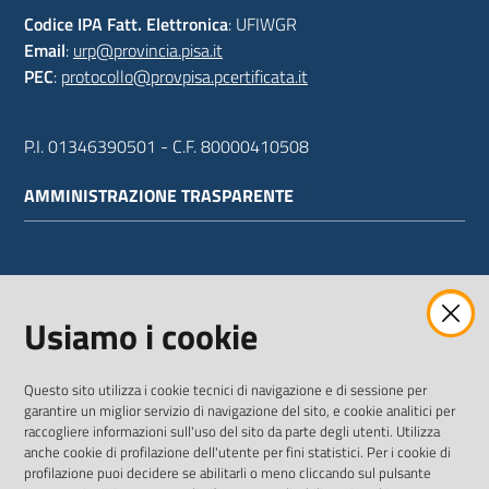
Codice IPA Fatt. Elettronica
: UFIWGR
Email
:
urp@provincia.pisa.it
PEC
:
protocollo@provpisa.pcertificata.it
P.I. 01346390501 - C.F. 80000410508
AMMINISTRAZIONE TRASPARENTE
WEBMAIL
Usiamo i cookie
Questo sito utilizza i cookie tecnici di navigazione e di sessione per
SEGUICI SU
garantire un miglior servizio di navigazione del sito, e cookie analitici per
raccogliere informazioni sull'uso del sito da parte degli utenti. Utilizza
anche cookie di profilazione dell'utente per fini statistici. Per i cookie di
Twitter
Facebook
Youtube
profilazione puoi decidere se abilitarli o meno cliccando sul pulsante