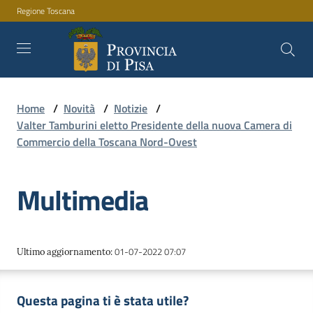
Regione Toscana
Vai al contenuto
Vai alla navigazione
Vai al footer
Home
/
Novità
/
Notizie
/
Amministrazione
Valter Tamburini eletto Presidente della nuova Camera di
Commercio della Toscana Nord-Ovest
Servizi
Multimedia
Novità
01-07-2022 07:07
Ultimo aggiornamento
:
Documenti
Questa pagina ti è stata utile?
e