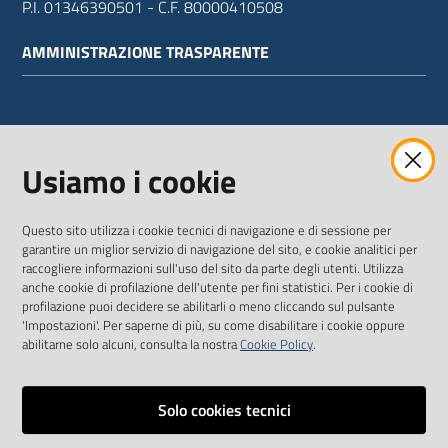
P.I. 01346390501 - C.F. 80000410508
AMMINISTRAZIONE TRASPARENTE
WEBMAIL
Usiamo i cookie
Questo sito utilizza i cookie tecnici di navigazione e di sessione per
SEGUICI SU
garantire un miglior servizio di navigazione del sito, e cookie analitici per
raccogliere informazioni sull'uso del sito da parte degli utenti. Utilizza
anche cookie di profilazione dell'utente per fini statistici. Per i cookie di
Twitter
Facebook
Youtube
profilazione puoi decidere se abilitarli o meno cliccando sul pulsante
'Impostazioni'. Per saperne di più, su come disabilitare i cookie oppure
abilitarne solo alcuni, consulta la nostra
Cookie Policy
.
Solo cookies tecnici
Vai alla pagina
Dichiarazione di accessibilità