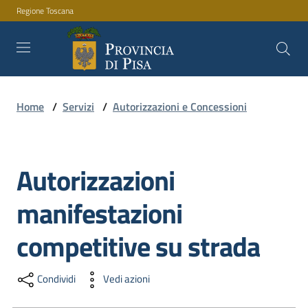
Regione Toscana
Vai al contenuto
Vai alla navigazione
Vai al footer
Home
/
Servizi
/
Autorizzazioni e Concessioni
Amministrazione
Autorizzazioni
Salta al contenuto
Servizi
manifestazioni
Novità
competitive su strada
Condividi
Vedi azioni
Documenti
e