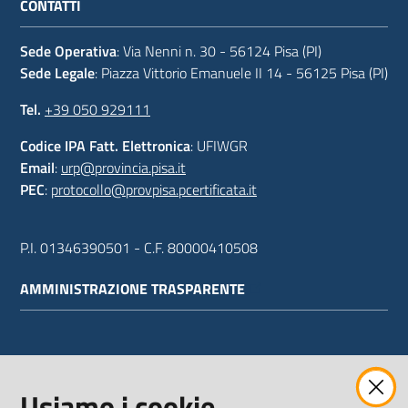
CONTATTI
Sede Operativa
: Via Nenni n. 30 - 56124 Pisa (PI)
Sede Legale
: Piazza Vittorio Emanuele II 14 - 56125 Pisa (PI)
Tel.
+39 050 929111
Codice IPA Fatt. Elettronica
: UFIWGR
Email
:
urp@provincia.pisa.it
PEC
:
protocollo@provpisa.pcertificata.it
P.I. 01346390501 - C.F. 80000410508
AMMINISTRAZIONE TRASPARENTE
WEBMAIL
Usiamo i cookie