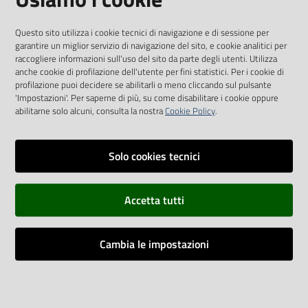
Questo sito utilizza i cookie tecnici di navigazione e di sessione per
SEGUICI SU
garantire un miglior servizio di navigazione del sito, e cookie analitici per
raccogliere informazioni sull'uso del sito da parte degli utenti. Utilizza
anche cookie di profilazione dell'utente per fini statistici. Per i cookie di
Twitter
Facebook
Youtube
profilazione puoi decidere se abilitarli o meno cliccando sul pulsante
'Impostazioni'. Per saperne di più, su come disabilitare i cookie oppure
abilitarne solo alcuni, consulta la nostra
Cookie Policy
.
Solo cookies tecnici
Vai alla pagina
Dichiarazione di accessibilità
Accetta tutti
Privacy
Credits
Cambia le impostazioni
Vecchio sito
Impostazioni cookie