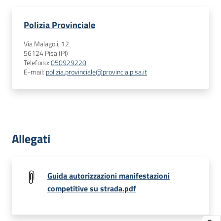
Polizia Provinciale
Via Malagoli, 12
56124
Pisa (PI)
Telefono
:
050929220
E-mail
:
polizia.provinciale@provincia.pisa.it
Allegati
Guida autorizzazioni manifestazioni
competitive su strada.pdf