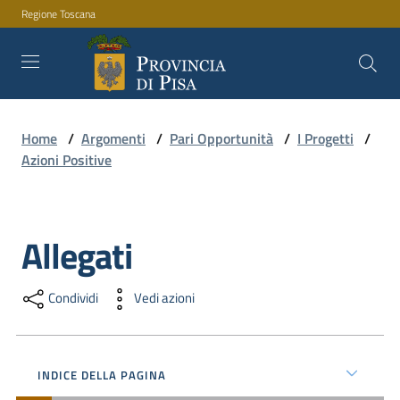
Regione Toscana
Vai al contenuto
Vai alla navigazione
Vai al footer
Home
/
Argomenti
/
Pari Opportunità
/
I Progetti
/
Amministrazione
Azioni Positive
Servizi
Allegati
Salta al contenuto
Novità
Condividi
Vedi azioni
Documenti
INDICE DELLA PAGINA
e